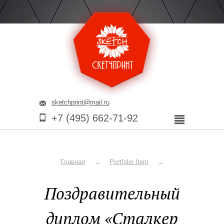
sketchprint@mail.ru
+7 (495) 662-71-92
Компания
Главная
Portfolio Item
Услуги
Поздравительный
Наши
диплом «Сталкер
работы